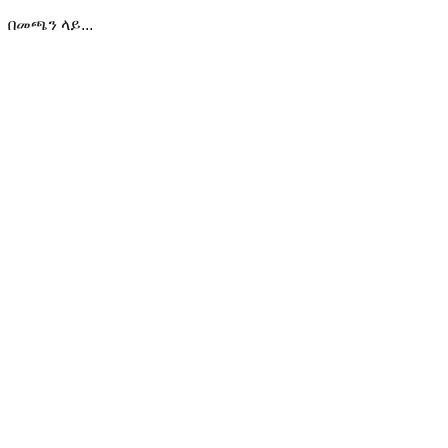
በመጫን ላይ...