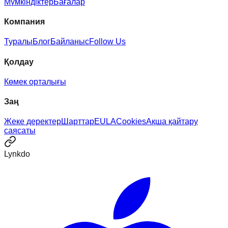
Мүмкіндіктер
Бағалар
Компания
Туралы
Блог
Байланыс
Follow Us
Қолдау
Көмек орталығы
Заң
Жеке деректер
Шарттар
EULA
Cookies
Ақша қайтару
саясаты
Lynkdo