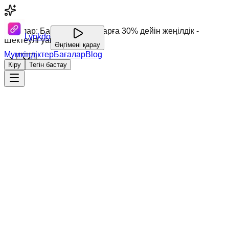
Бағалар: Барлық жоспарларға 30% дейін жеңілдік -
Lynkdo
Шектеулі уақыт!
Әңгімені қарау
Мүмкіндіктер
Бағалар
Blog
Кіру
Тегін бастау