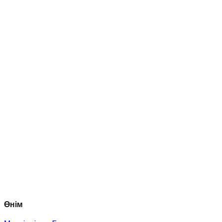
Get it on Google Play
Бүгін тегін бастаңыз
Өнім