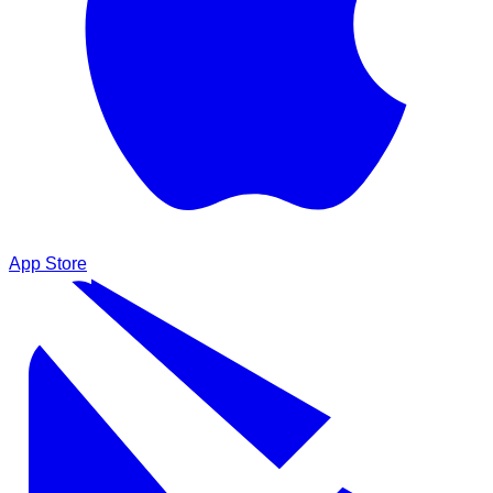
App Store