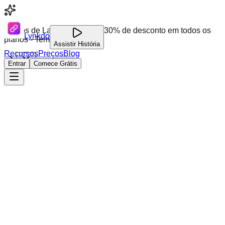
Preços de Lançamento: Até 30% de desconto em todos os
Lynkdo
planos - Tempo limitado!
Assistir História
Recursos
Preços
Blog
Entrar
Comece Grátis