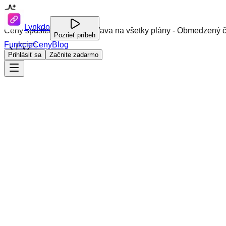
Lynkdo
Ceny spustenia: Až 30% zľava na všetky plány - Obmedzený č
Pozrieť príbeh
Funkcie
Ceny
Blog
Prihlásiť sa
Začnite zadarmo